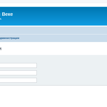
 Веке
а.
администрации
и