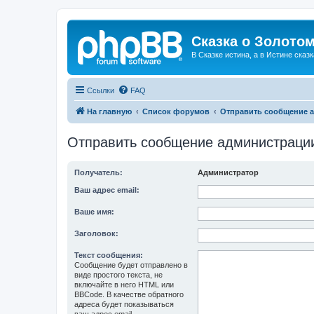
Сказка о Золотом
В Сказке истина, а в Истине сказк
Ссылки
FAQ
На главную
Список форумов
Отправить сообщение 
Отправить сообщение администраци
Получатель:
Администратор
Ваш адрес email:
Ваше имя:
Заголовок:
Текст сообщения:
Сообщение будет отправлено в
виде простого текста, не
включайте в него HTML или
BBCode. В качестве обратного
адреса будет показываться
ваш адрес email.