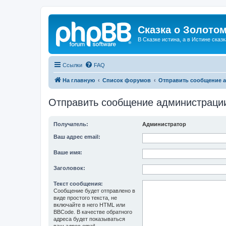
Сказка о Золотом
В Сказке истина, а в Истине сказк
Ссылки
FAQ
На главную
Список форумов
Отправить сообщение 
Отправить сообщение администраци
Получатель:
Администратор
Ваш адрес email:
Ваше имя:
Заголовок:
Текст сообщения:
Сообщение будет отправлено в
виде простого текста, не
включайте в него HTML или
BBCode. В качестве обратного
адреса будет показываться
ваш адрес email.