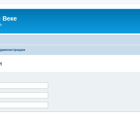
 Веке
а.
администрации
и