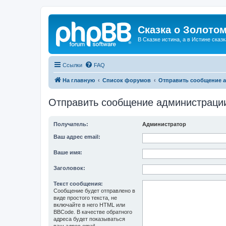
Сказка о Золотом
В Сказке истина, а в Истине сказк
Ссылки
FAQ
На главную
Список форумов
Отправить сообщение 
Отправить сообщение администраци
Получатель:
Администратор
Ваш адрес email:
Ваше имя:
Заголовок:
Текст сообщения:
Сообщение будет отправлено в
виде простого текста, не
включайте в него HTML или
BBCode. В качестве обратного
адреса будет показываться
ваш адрес email.