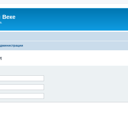
 Веке
а.
администрации
и