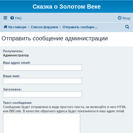
Сказка о Золотом Веке
FAQ
Вход
П
На главную
Список форумов
Отправить сообщение администрации
о
Отправить сообщение администрации
и
с
Получатель:
Администратор
к
Ваш адрес email:
Ваше имя:
Заголовок:
Текст сообщения:
Сообщение будет отправлено в виде простого текста, не включайте в него HTML
или BBCode. В качестве обратного адреса будет показываться ваш адрес email.