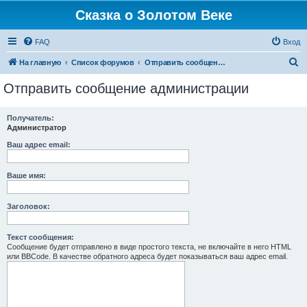
Сказка о Золотом Веке
FAQ
Вход
П
На главную
Список форумов
Отправить сообщение администрации
о
Отправить сообщение администрации
и
с
Получатель:
Администратор
к
Ваш адрес email:
Ваше имя:
Заголовок:
Текст сообщения:
Сообщение будет отправлено в виде простого текста, не включайте в него HTML
или BBCode. В качестве обратного адреса будет показываться ваш адрес email.