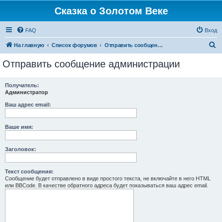
Сказка о Золотом Веке
FAQ
Вход
П
На главную
Список форумов
Отправить сообщение администрации
о
Отправить сообщение администрации
и
с
Получатель:
Администратор
к
Ваш адрес email:
Ваше имя:
Заголовок:
Текст сообщения:
Сообщение будет отправлено в виде простого текста, не включайте в него HTML
или BBCode. В качестве обратного адреса будет показываться ваш адрес email.