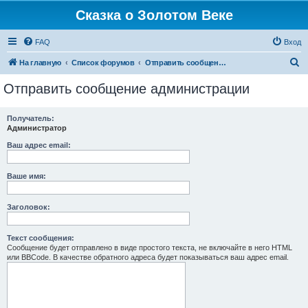
Сказка о Золотом Веке
FAQ
Вход
П
На главную
Список форумов
Отправить сообщение администрации
о
Отправить сообщение администрации
и
с
Получатель:
Администратор
к
Ваш адрес email:
Ваше имя:
Заголовок:
Текст сообщения:
Сообщение будет отправлено в виде простого текста, не включайте в него HTML
или BBCode. В качестве обратного адреса будет показываться ваш адрес email.