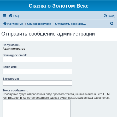
Сказка о Золотом Веке
FAQ
Вход
П
На главную
Список форумов
Отправить сообщение администрации
о
Отправить сообщение администрации
и
с
Получатель:
Администратор
к
Ваш адрес email:
Ваше имя:
Заголовок:
Текст сообщения:
Сообщение будет отправлено в виде простого текста, не включайте в него HTML
или BBCode. В качестве обратного адреса будет показываться ваш адрес email.