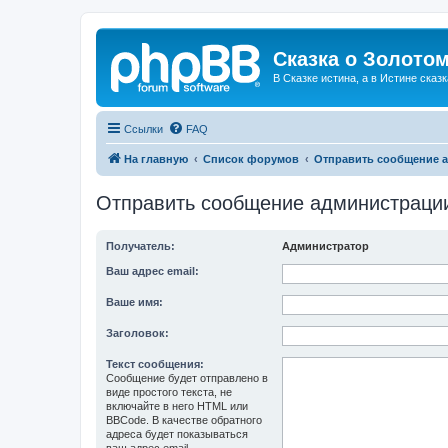
Сказка о Золотом
В Сказке истина, а в Истине сказк
Ссылки
FAQ
На главную
Список форумов
Отправить сообщение 
Отправить сообщение администраци
Получатель:
Администратор
Ваш адрес email:
Ваше имя:
Заголовок:
Текст сообщения:
Сообщение будет отправлено в
виде простого текста, не
включайте в него HTML или
BBCode. В качестве обратного
адреса будет показываться
ваш адрес email.