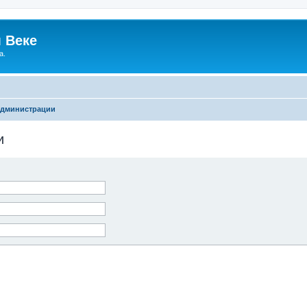
 Веке
а.
администрации
и