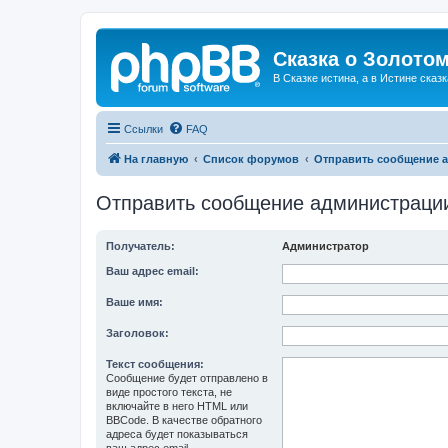
Сказка о Золотом
В Сказке истина, а в Истине сказк
Ссылки
FAQ
На главную
Список форумов
Отправить сообщение 
Отправить сообщение администраци
Получатель:
Администратор
Ваш адрес email:
Ваше имя:
Заголовок:
Текст сообщения:
Сообщение будет отправлено в
виде простого текста, не
включайте в него HTML или
BBCode. В качестве обратного
адреса будет показываться
ваш адрес email.