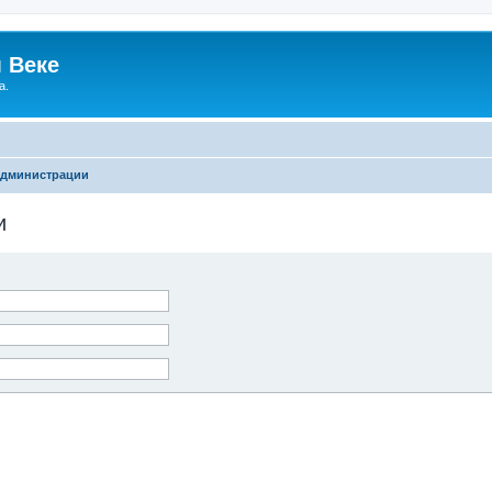
 Веке
а.
администрации
и