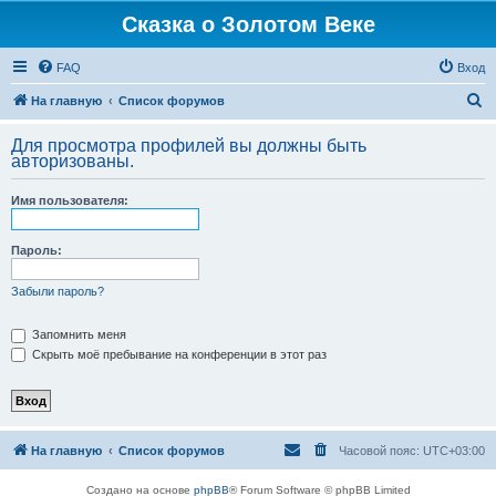
Сказка о Золотом Веке
FAQ
Вход
П
На главную
Список форумов
о
Для просмотра профилей вы должны быть
и
авторизованы.
с
Имя пользователя:
к
Пароль:
Забыли пароль?
Запомнить меня
Скрыть моё пребывание на конференции в этот раз
На главную
Список форумов
Часовой пояс:
UTC+03:00
Создано на основе
phpBB
® Forum Software © phpBB Limited