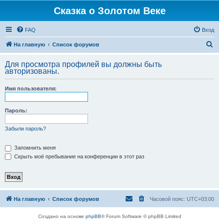
Сказка о Золотом Веке
FAQ
Вход
П
На главную
Список форумов
о
Для просмотра профилей вы должны быть
и
авторизованы.
с
Имя пользователя:
к
Пароль:
Забыли пароль?
Запомнить меня
Скрыть моё пребывание на конференции в этот раз
На главную
Список форумов
Часовой пояс:
UTC+03:00
Создано на основе
phpBB
® Forum Software © phpBB Limited