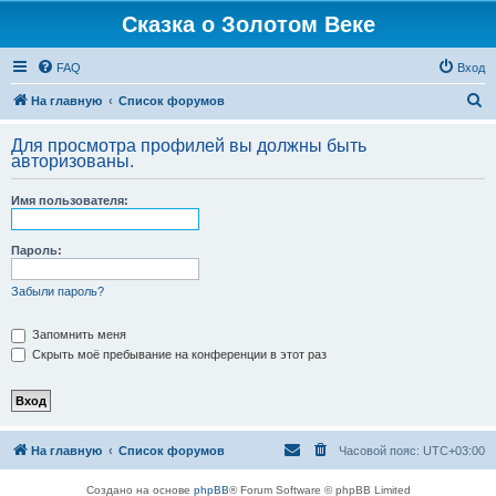
Сказка о Золотом Веке
FAQ
Вход
П
На главную
Список форумов
о
Для просмотра профилей вы должны быть
и
авторизованы.
с
Имя пользователя:
к
Пароль:
Забыли пароль?
Запомнить меня
Скрыть моё пребывание на конференции в этот раз
На главную
Список форумов
Часовой пояс:
UTC+03:00
Создано на основе
phpBB
® Forum Software © phpBB Limited