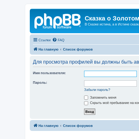
Сказка о Золотом
В Сказке истина, а в Истине сказк
Ссылки
FAQ
На главную
Список форумов
Для просмотра профилей вы должны быть ав
Имя пользователя:
Пароль:
Забыли пароль?
Запомнить меня
Скрыть моё пребывание на кон
На главную
Список форумов