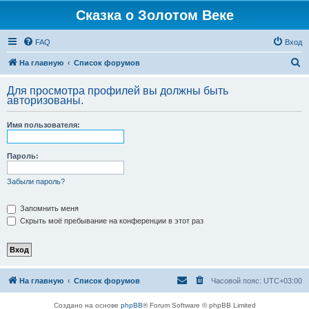
Сказка о Золотом Веке
FAQ
Вход
П
На главную
Список форумов
о
Для просмотра профилей вы должны быть
и
авторизованы.
с
Имя пользователя:
к
Пароль:
Забыли пароль?
Запомнить меня
Скрыть моё пребывание на конференции в этот раз
На главную
Список форумов
Часовой пояс:
UTC+03:00
Создано на основе
phpBB
® Forum Software © phpBB Limited