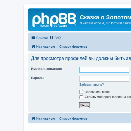
Сказка о Золотом
В Сказке истина, а в Истине сказк
Ссылки
FAQ
На главную
Список форумов
Для просмотра профилей вы должны быть ав
Имя пользователя:
Пароль:
Забыли пароль?
Запомнить меня
Скрыть моё пребывание на кон
На главную
Список форумов