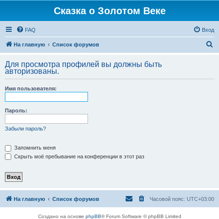
Сказка о Золотом Веке
FAQ
Вход
П
На главную
Список форумов
о
Для просмотра профилей вы должны быть
и
авторизованы.
с
Имя пользователя:
к
Пароль:
Забыли пароль?
Запомнить меня
Скрыть моё пребывание на конференции в этот раз
На главную
Список форумов
Часовой пояс:
UTC+03:00
Создано на основе
phpBB
® Forum Software © phpBB Limited