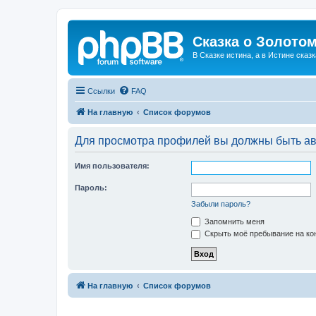
Сказка о Золотом
В Сказке истина, а в Истине сказк
Ссылки
FAQ
На главную
Список форумов
Для просмотра профилей вы должны быть ав
Имя пользователя:
Пароль:
Забыли пароль?
Запомнить меня
Скрыть моё пребывание на кон
На главную
Список форумов