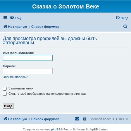
Сказка о Золотом Веке
FAQ
Вход
П
На главную
Список форумов
о
Для просмотра профилей вы должны быть
и
авторизованы.
с
Имя пользователя:
к
Пароль:
Забыли пароль?
Запомнить меня
Скрыть моё пребывание на конференции в этот раз
На главную
Список форумов
Часовой пояс:
UTC+03:00
Создано на основе
phpBB
® Forum Software © phpBB Limited