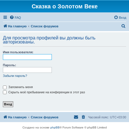
Сказка о Золотом Веке
FAQ
Вход
П
На главную
Список форумов
о
Для просмотра профилей вы должны быть
и
авторизованы.
с
Имя пользователя:
к
Пароль:
Забыли пароль?
Запомнить меня
Скрыть моё пребывание на конференции в этот раз
На главную
Список форумов
Часовой пояс:
UTC+03:00
Создано на основе
phpBB
® Forum Software © phpBB Limited