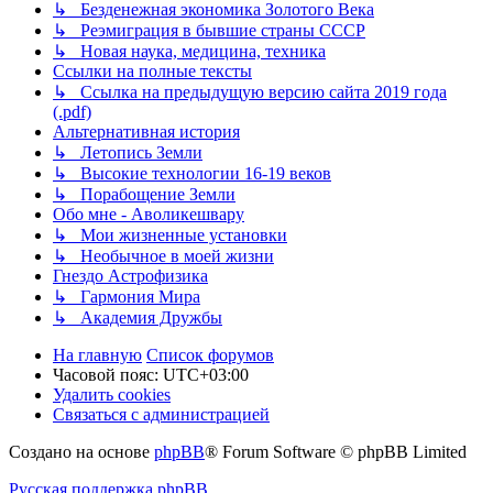
↳ Безденежная экономика Золотого Века
↳ Реэмиграция в бывшие страны СССР
↳ Новая наука, медицина, техника
Ссылки на полные тексты
↳ Ссылка на предыдущую версию сайта 2019 года
(.pdf)
Альтернативная история
↳ Летопись Земли
↳ Высокие технологии 16-19 веков
↳ Порабощение Земли
Обо мне - Аволикешвару
↳ Мои жизненные установки
↳ Необычное в моей жизни
Гнездо Астрофизика
↳ Гармония Мира
↳ Академия Дружбы
На главную
Список форумов
Часовой пояс:
UTC+03:00
Удалить cookies
Связаться с администрацией
Создано на основе
phpBB
® Forum Software © phpBB Limited
Русская поддержка phpBB