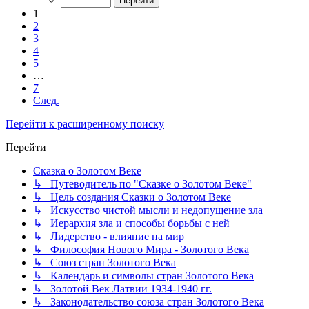
1
2
3
4
5
…
7
След.
Перейти к расширенному поиску
Перейти
Сказка о Золотом Веке
↳ Путеводитель по "Сказке о Золотом Веке"
↳ Цель создания Сказки о Золотом Веке
↳ Искусство чистой мысли и недопущение зла
↳ Иерархия зла и способы борьбы с ней
↳ Лидерство - влияние на мир
↳ Философия Нового Мира - Золотого Века
↳ Cоюз стран Золотого Века
↳ Календарь и символы стран Золотого Века
↳ Золотой Век Латвии 1934-1940 гг.
↳ Законодательство союза стран Золотого Века