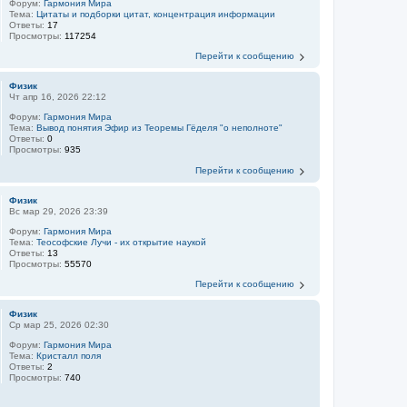
Форум:
Гармония Мира
Тема:
Цитаты и подборки цитат, концентрация информации
Ответы:
17
Просмотры:
117254
Перейти к сообщению
Физик
Чт апр 16, 2026 22:12
Форум:
Гармония Мира
Тема:
Вывод понятия Эфир из Теоремы Гёделя "о неполноте"
Ответы:
0
Просмотры:
935
Перейти к сообщению
Физик
Вс мар 29, 2026 23:39
Форум:
Гармония Мира
Тема:
Теософские Лучи - их открытие наукой
Ответы:
13
Просмотры:
55570
Перейти к сообщению
Физик
Ср мар 25, 2026 02:30
Форум:
Гармония Мира
Тема:
Кристалл поля
Ответы:
2
Просмотры:
740