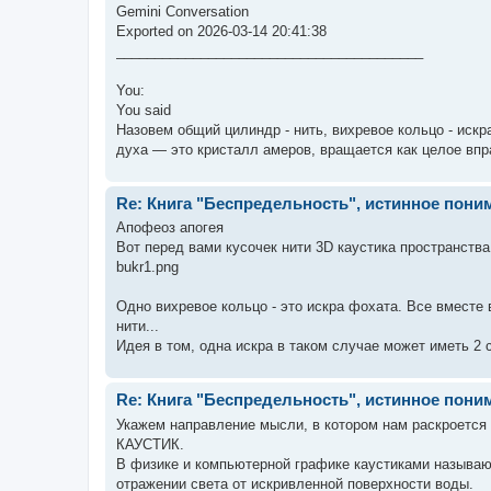
Gemini Conversation
Exported on 2026-03-14 20:41:38
________________________________________
You:
You said
Назовем общий цилиндр - нить, вихревое кольцо - искр
духа — это кристалл амеров, вращается как целое впра
Re: Книга "Беспредельность", истинное пони
Апофеоз апогея
Вот перед вами кусочек нити 3D каустика пространства
bukr1.png
Одно вихревое кольцо - это искра фохата. Все вместе 
нити...
Идея в том, одна искра в таком случае может иметь 2 спи
Re: Книга "Беспредельность", истинное пони
Укажем направление мысли, в котором нам раскроется 
КАУСТИК.
В физике и компьютерной графике каустиками называю
отражении света от искривленной поверхности воды.