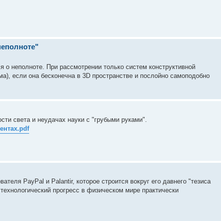
неполноте"
 о неполноте. При рассмотрении только систем конструктивной
ма), если она бесконечна в 3D пространстве и послойно самоподобно
сти света и неудачах науки с "грубыми руками".
ентах.pdf
ателя PayPal и Palantir, которое строится вокруг его давнего "тезиса
й технологический прогресс в физическом мире практически