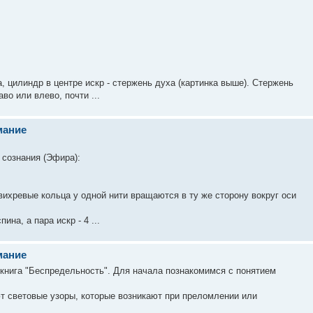
а, цилиндр в центре искр - стержень духа (картинка выше). Стержень
во или влево, почти ...
мание
 сознания (Эфира):
вихревые кольца у одной нити вращаются в ту же сторону вокруг оси
на, а пара искр - 4 ...
мание
книга "Беспредельность". Для начала познакомимся с понятием
т световые узоры, которые возникают при преломлении или