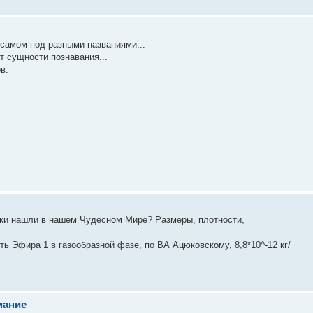
 самом под разными названиями...
т сущности познавания...
в:
таки нашли в нашем Чудесном Мире? Размеры, плотности,
ть Эфира 1 в газообразной фазе, по ВА Ацюковскому, 8,8*10^-12 кг/
мание