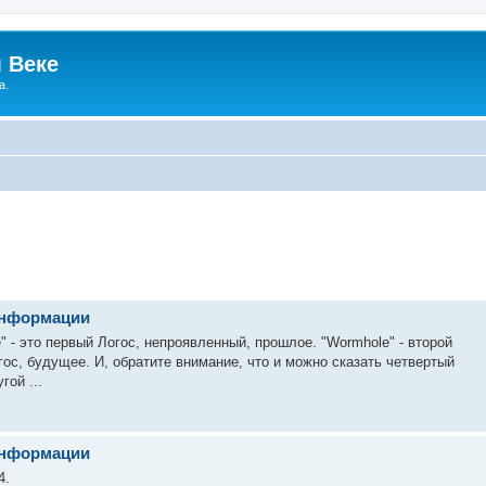
 Веке
а.
 информации
 - это первый Логос, непроявленный, прошлое. "Wormhole" - второй
огос, будущее. И, обратите внимание, что и можно сказать четвертый
гой ...
 информации
4.