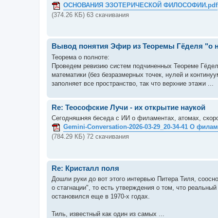
ОСНОВАНИЯ ЭЗОТЕРИЧЕСКОЙ ФИЛОСОФИИ.pdf
(374.26 КБ) 63 скачивания
Вывод понятия Эфир из Теоремы Гёделя "о 
Теорема о полноте:
Проведем ревизию систем подчиненных Теореме Гёделя
математики (без безразмерных точек, нулей и континуу
заполняет все пространство, так что верхние этажи ...
Re: Теософские Лучи - их открытие наукой
Сегодняшняя беседа с ИИ о филаментах, атомах, скоро
Gemini-Conversation-2026-03-29_20-34-41 О филам
(784.29 КБ) 72 скачивания
Re: Кристалл поля
Дошли руки до вот этого интервью Питера Тиля, сооснов
о стагнации", то есть утверждения о том, что реальны
остановился еще в 1970-х годах.
Тиль, известный как один из самых ...