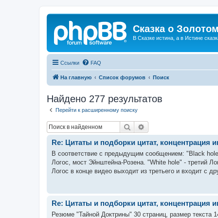
Сказка о Золотом
В Сказке истина, а в Истине сказк
Ссылки
FAQ
На главную
Список форумов
Поиск
Найдено 277 результатов
Перейти к расширенному поиску
Поиск
Расширенный поиск
Re: Цитаты и подборки цитат, концентрация
В соответствие с предыдущим сообщением: "Black hole"
Логос, мост Эйнштейна-Розена. "White hole" - третий Л
Логос в конце видео выходит из третьего и входит с дру
Re: Цитаты и подборки цитат, концентрация
Резюме "Тайной Доктрины" 30 страниц, размер текста 1