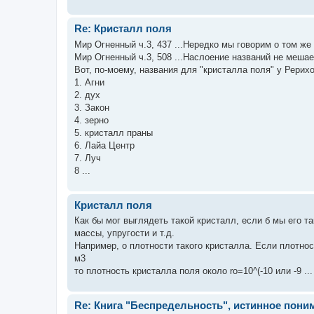
Re: Кристалл поля
Мир Огненный ч.3, 437 ...Нередко мы говорим о том же
Мир Огненный ч.3, 508 ...Наслоение названий не мешае
Вот, по-моему, названия для "кристалла поля" у Рерихо
1. Агни
2. дух
3. Закон
4. зерно
5. кристалл праны
6. Лайа Центр
7. Луч
8 ...
Кристалл поля
Как бы мог выглядеть такой кристалл, если б мы его 
массы, упругости и т.д.
Например, о плотности такого кристалла. Если плотнос
м3
то плотность кристалла поля около ro=10^(-10 или -9 ...
Re: Книга "Беспредельность", истинное пони