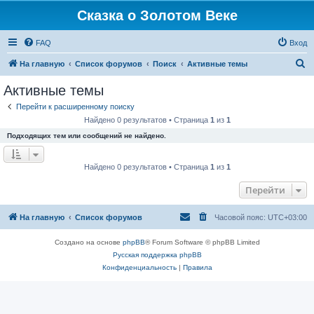
Сказка о Золотом Веке
FAQ
Вход
П
На главную
Список форумов
Поиск
Активные темы
о
Активные темы
и
Перейти к расширенному поиску
с
Найдено 0 результатов • Страница
1
из
1
к
Подходящих тем или сообщений не найдено.
Найдено 0 результатов • Страница
1
из
1
Перейти
На главную
Список форумов
Часовой пояс:
UTC+03:00
Создано на основе
phpBB
® Forum Software © phpBB Limited
Русская поддержка phpBB
Конфиденциальность
|
Правила