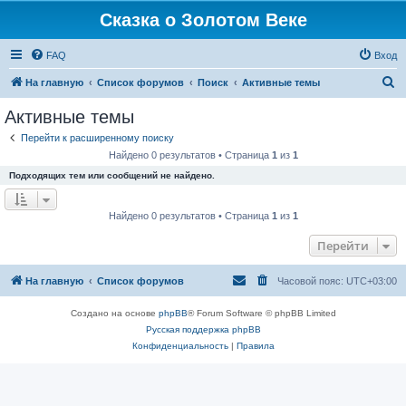
Сказка о Золотом Веке
FAQ
Вход
П
На главную
Список форумов
Поиск
Активные темы
о
Активные темы
и
Перейти к расширенному поиску
с
Найдено 0 результатов • Страница
1
из
1
к
Подходящих тем или сообщений не найдено.
Найдено 0 результатов • Страница
1
из
1
Перейти
На главную
Список форумов
Часовой пояс:
UTC+03:00
Создано на основе
phpBB
® Forum Software © phpBB Limited
Русская поддержка phpBB
Конфиденциальность
|
Правила