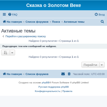
Сказка о Золотом Веке
FAQ
Вход
П
На главную
Список форумов
Поиск
Активные темы
о
Активные темы
и
Перейти к расширенному поиску
с
Найдено 0 результатов • Страница
1
из
1
к
Подходящих тем или сообщений не найдено.
Найдено 0 результатов • Страница
1
из
1
Перейти
На главную
Список форумов
Часовой пояс:
UTC+03:00
Создано на основе
phpBB
® Forum Software © phpBB Limited
Русская поддержка phpBB
Конфиденциальность
|
Правила