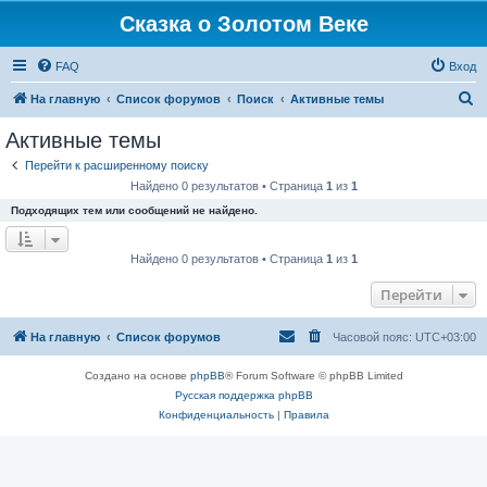
Сказка о Золотом Веке
FAQ
Вход
П
На главную
Список форумов
Поиск
Активные темы
о
Активные темы
и
Перейти к расширенному поиску
с
Найдено 0 результатов • Страница
1
из
1
к
Подходящих тем или сообщений не найдено.
Найдено 0 результатов • Страница
1
из
1
Перейти
На главную
Список форумов
Часовой пояс:
UTC+03:00
Создано на основе
phpBB
® Forum Software © phpBB Limited
Русская поддержка phpBB
Конфиденциальность
|
Правила