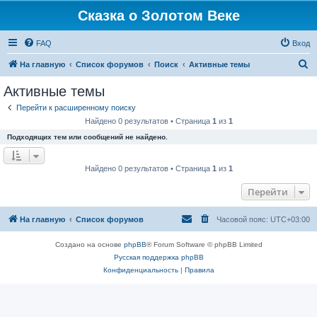
Сказка о Золотом Веке
FAQ
Вход
П
На главную
Список форумов
Поиск
Активные темы
о
Активные темы
и
Перейти к расширенному поиску
с
Найдено 0 результатов • Страница
1
из
1
к
Подходящих тем или сообщений не найдено.
Найдено 0 результатов • Страница
1
из
1
Перейти
На главную
Список форумов
Часовой пояс:
UTC+03:00
Создано на основе
phpBB
® Forum Software © phpBB Limited
Русская поддержка phpBB
Конфиденциальность
|
Правила