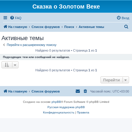
Сказка о Золотом Веке
FAQ
Вход
П
На главную
Список форумов
Поиск
Активные темы
о
Активные темы
и
Перейти к расширенному поиску
с
Найдено 0 результатов • Страница
1
из
1
к
Подходящих тем или сообщений не найдено.
Найдено 0 результатов • Страница
1
из
1
Перейти
На главную
Список форумов
Часовой пояс:
UTC+03:00
Создано на основе
phpBB
® Forum Software © phpBB Limited
Русская поддержка phpBB
Конфиденциальность
|
Правила