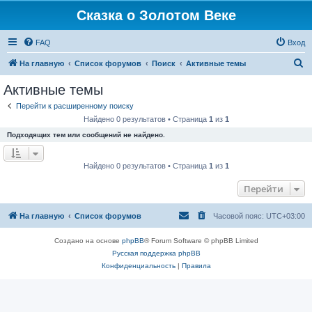
Сказка о Золотом Веке
FAQ
Вход
П
На главную
Список форумов
Поиск
Активные темы
о
Активные темы
и
Перейти к расширенному поиску
с
Найдено 0 результатов • Страница
1
из
1
к
Подходящих тем или сообщений не найдено.
Найдено 0 результатов • Страница
1
из
1
Перейти
На главную
Список форумов
Часовой пояс:
UTC+03:00
Создано на основе
phpBB
® Forum Software © phpBB Limited
Русская поддержка phpBB
Конфиденциальность
|
Правила