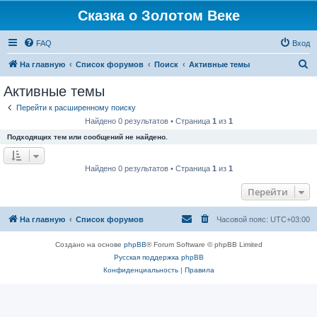
Сказка о Золотом Веке
FAQ
Вход
П
На главную
Список форумов
Поиск
Активные темы
о
Активные темы
и
Перейти к расширенному поиску
с
Найдено 0 результатов • Страница
1
из
1
к
Подходящих тем или сообщений не найдено.
Найдено 0 результатов • Страница
1
из
1
Перейти
На главную
Список форумов
Часовой пояс:
UTC+03:00
Создано на основе
phpBB
® Forum Software © phpBB Limited
Русская поддержка phpBB
Конфиденциальность
|
Правила