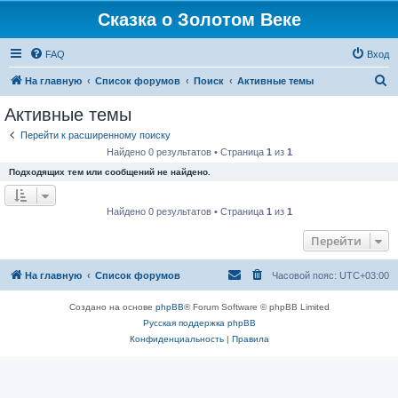
Сказка о Золотом Веке
FAQ
Вход
П
На главную
Список форумов
Поиск
Активные темы
о
Активные темы
и
Перейти к расширенному поиску
с
Найдено 0 результатов • Страница
1
из
1
к
Подходящих тем или сообщений не найдено.
Найдено 0 результатов • Страница
1
из
1
Перейти
На главную
Список форумов
Часовой пояс:
UTC+03:00
Создано на основе
phpBB
® Forum Software © phpBB Limited
Русская поддержка phpBB
Конфиденциальность
|
Правила