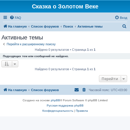
Сказка о Золотом Веке
FAQ
Вход
П
На главную
Список форумов
Поиск
Активные темы
о
Активные темы
и
Перейти к расширенному поиску
с
Найдено 0 результатов • Страница
1
из
1
к
Подходящих тем или сообщений не найдено.
Найдено 0 результатов • Страница
1
из
1
Перейти
На главную
Список форумов
Часовой пояс:
UTC+03:00
Создано на основе
phpBB
® Forum Software © phpBB Limited
Русская поддержка phpBB
Конфиденциальность
|
Правила