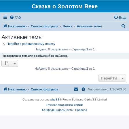
Сказка о Золотом Веке
FAQ
Вход
П
На главную
Список форумов
Поиск
Активные темы
о
Активные темы
и
Перейти к расширенному поиску
с
Найдено 0 результатов • Страница
1
из
1
к
Подходящих тем или сообщений не найдено.
Найдено 0 результатов • Страница
1
из
1
Перейти
На главную
Список форумов
Часовой пояс:
UTC+03:00
Создано на основе
phpBB
® Forum Software © phpBB Limited
Русская поддержка phpBB
Конфиденциальность
|
Правила