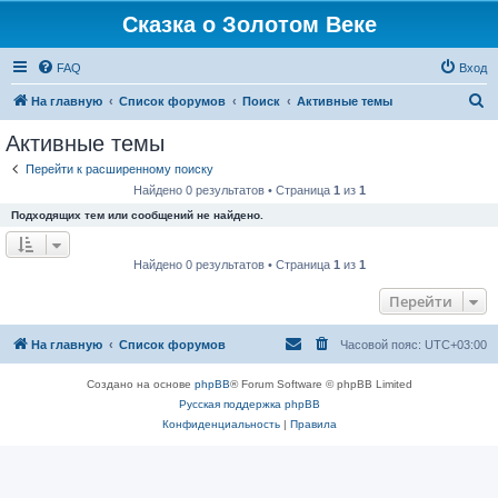
Сказка о Золотом Веке
FAQ
Вход
П
На главную
Список форумов
Поиск
Активные темы
о
Активные темы
и
Перейти к расширенному поиску
с
Найдено 0 результатов • Страница
1
из
1
к
Подходящих тем или сообщений не найдено.
Найдено 0 результатов • Страница
1
из
1
Перейти
На главную
Список форумов
Часовой пояс:
UTC+03:00
Создано на основе
phpBB
® Forum Software © phpBB Limited
Русская поддержка phpBB
Конфиденциальность
|
Правила