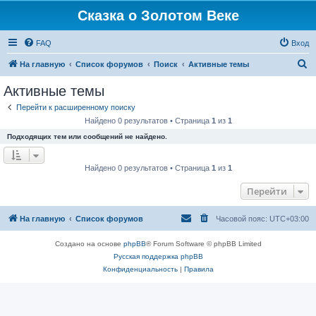
Сказка о Золотом Веке
FAQ
Вход
П
На главную
Список форумов
Поиск
Активные темы
о
Активные темы
и
Перейти к расширенному поиску
с
Найдено 0 результатов • Страница
1
из
1
к
Подходящих тем или сообщений не найдено.
Найдено 0 результатов • Страница
1
из
1
Перейти
На главную
Список форумов
Часовой пояс:
UTC+03:00
Создано на основе
phpBB
® Forum Software © phpBB Limited
Русская поддержка phpBB
Конфиденциальность
|
Правила