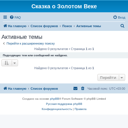
Сказка о Золотом Веке
FAQ
Вход
П
На главную
Список форумов
Поиск
Активные темы
о
Активные темы
и
Перейти к расширенному поиску
с
Найдено 0 результатов • Страница
1
из
1
к
Подходящих тем или сообщений не найдено.
Найдено 0 результатов • Страница
1
из
1
Перейти
На главную
Список форумов
Часовой пояс:
UTC+03:00
Создано на основе
phpBB
® Forum Software © phpBB Limited
Русская поддержка phpBB
Конфиденциальность
|
Правила