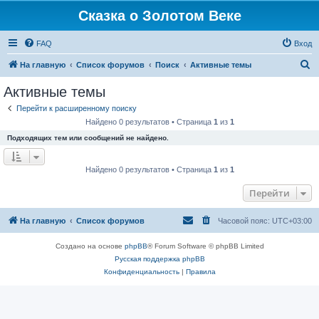
Сказка о Золотом Веке
FAQ
Вход
П
На главную
Список форумов
Поиск
Активные темы
о
Активные темы
и
Перейти к расширенному поиску
с
Найдено 0 результатов • Страница
1
из
1
к
Подходящих тем или сообщений не найдено.
Найдено 0 результатов • Страница
1
из
1
Перейти
На главную
Список форумов
Часовой пояс:
UTC+03:00
Создано на основе
phpBB
® Forum Software © phpBB Limited
Русская поддержка phpBB
Конфиденциальность
|
Правила