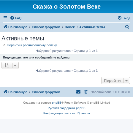
Сказка о Золотом Веке
FAQ
Вход
П
На главную
Список форумов
Поиск
Активные темы
о
Активные темы
и
Перейти к расширенному поиску
с
Найдено 0 результатов • Страница
1
из
1
к
Подходящих тем или сообщений не найдено.
Найдено 0 результатов • Страница
1
из
1
Перейти
На главную
Список форумов
Часовой пояс:
UTC+03:00
Создано на основе
phpBB
® Forum Software © phpBB Limited
Русская поддержка phpBB
Конфиденциальность
|
Правила