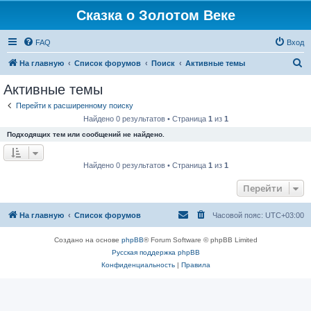
Сказка о Золотом Веке
FAQ
Вход
П
На главную
Список форумов
Поиск
Активные темы
о
Активные темы
и
Перейти к расширенному поиску
с
Найдено 0 результатов • Страница
1
из
1
к
Подходящих тем или сообщений не найдено.
Найдено 0 результатов • Страница
1
из
1
Перейти
На главную
Список форумов
Часовой пояс:
UTC+03:00
Создано на основе
phpBB
® Forum Software © phpBB Limited
Русская поддержка phpBB
Конфиденциальность
|
Правила