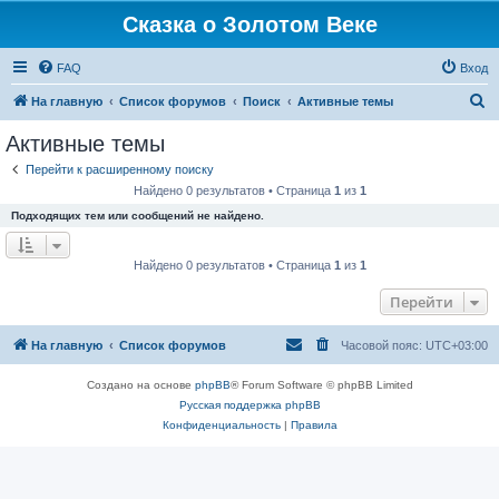
Сказка о Золотом Веке
FAQ
Вход
П
На главную
Список форумов
Поиск
Активные темы
о
Активные темы
и
Перейти к расширенному поиску
с
Найдено 0 результатов • Страница
1
из
1
к
Подходящих тем или сообщений не найдено.
Найдено 0 результатов • Страница
1
из
1
Перейти
На главную
Список форумов
Часовой пояс:
UTC+03:00
Создано на основе
phpBB
® Forum Software © phpBB Limited
Русская поддержка phpBB
Конфиденциальность
|
Правила