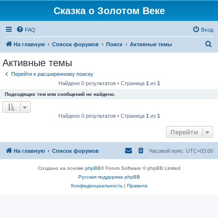
Сказка о Золотом Веке
FAQ
Вход
П
На главную
Список форумов
Поиск
Активные темы
о
Активные темы
и
Перейти к расширенному поиску
с
Найдено 0 результатов • Страница
1
из
1
к
Подходящих тем или сообщений не найдено.
Найдено 0 результатов • Страница
1
из
1
Перейти
На главную
Список форумов
Часовой пояс:
UTC+03:00
Создано на основе
phpBB
® Forum Software © phpBB Limited
Русская поддержка phpBB
Конфиденциальность
|
Правила