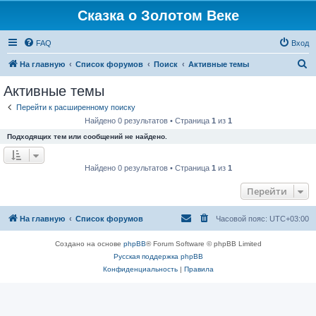
Сказка о Золотом Веке
FAQ
Вход
П
На главную
Список форумов
Поиск
Активные темы
о
Активные темы
и
Перейти к расширенному поиску
с
Найдено 0 результатов • Страница
1
из
1
к
Подходящих тем или сообщений не найдено.
Найдено 0 результатов • Страница
1
из
1
Перейти
На главную
Список форумов
Часовой пояс:
UTC+03:00
Создано на основе
phpBB
® Forum Software © phpBB Limited
Русская поддержка phpBB
Конфиденциальность
|
Правила