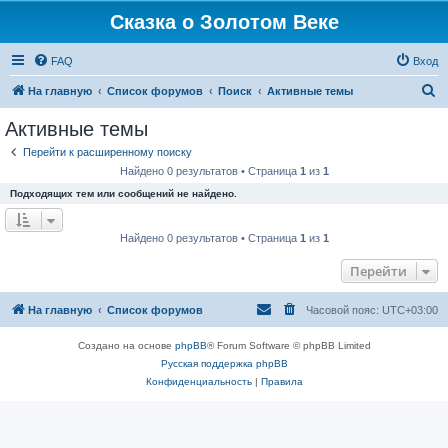
Сказка о Золотом Веке
FAQ
Вход
П
На главную
Список форумов
Поиск
Активные темы
о
Активные темы
и
Перейти к расширенному поиску
с
Найдено 0 результатов • Страница
1
из
1
к
Подходящих тем или сообщений не найдено.
Найдено 0 результатов • Страница
1
из
1
Перейти
На главную
Список форумов
Часовой пояс:
UTC+03:00
Создано на основе
phpBB
® Forum Software © phpBB Limited
Русская поддержка phpBB
Конфиденциальность
|
Правила