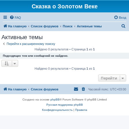
Сказка о Золотом Веке
FAQ
Вход
П
На главную
Список форумов
Поиск
Активные темы
о
Активные темы
и
Перейти к расширенному поиску
с
Найдено 0 результатов • Страница
1
из
1
к
Подходящих тем или сообщений не найдено.
Найдено 0 результатов • Страница
1
из
1
Перейти
На главную
Список форумов
Часовой пояс:
UTC+03:00
Создано на основе
phpBB
® Forum Software © phpBB Limited
Русская поддержка phpBB
Конфиденциальность
|
Правила