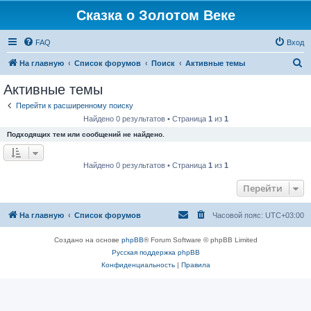
Сказка о Золотом Веке
FAQ
Вход
П
На главную
Список форумов
Поиск
Активные темы
о
Активные темы
и
Перейти к расширенному поиску
с
Найдено 0 результатов • Страница
1
из
1
к
Подходящих тем или сообщений не найдено.
Найдено 0 результатов • Страница
1
из
1
Перейти
На главную
Список форумов
Часовой пояс:
UTC+03:00
Создано на основе
phpBB
® Forum Software © phpBB Limited
Русская поддержка phpBB
Конфиденциальность
|
Правила