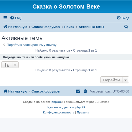
Сказка о Золотом Веке
FAQ
Вход
П
На главную
Список форумов
Поиск
Активные темы
о
Активные темы
и
Перейти к расширенному поиску
с
Найдено 0 результатов • Страница
1
из
1
к
Подходящих тем или сообщений не найдено.
Найдено 0 результатов • Страница
1
из
1
Перейти
На главную
Список форумов
Часовой пояс:
UTC+03:00
Создано на основе
phpBB
® Forum Software © phpBB Limited
Русская поддержка phpBB
Конфиденциальность
|
Правила