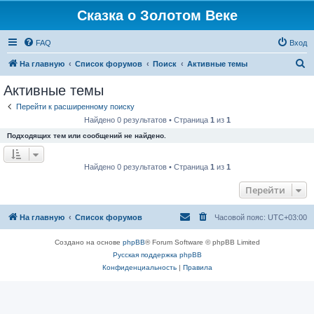
Сказка о Золотом Веке
FAQ
Вход
П
На главную
Список форумов
Поиск
Активные темы
о
Активные темы
и
Перейти к расширенному поиску
с
Найдено 0 результатов • Страница
1
из
1
к
Подходящих тем или сообщений не найдено.
Найдено 0 результатов • Страница
1
из
1
Перейти
На главную
Список форумов
Часовой пояс:
UTC+03:00
Создано на основе
phpBB
® Forum Software © phpBB Limited
Русская поддержка phpBB
Конфиденциальность
|
Правила