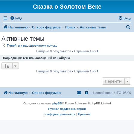
Сказка о Золотом Веке
FAQ
Вход
П
На главную
Список форумов
Поиск
Активные темы
о
Активные темы
и
Перейти к расширенному поиску
с
Найдено 0 результатов • Страница
1
из
1
к
Подходящих тем или сообщений не найдено.
Найдено 0 результатов • Страница
1
из
1
Перейти
На главную
Список форумов
Часовой пояс:
UTC+03:00
Создано на основе
phpBB
® Forum Software © phpBB Limited
Русская поддержка phpBB
Конфиденциальность
|
Правила