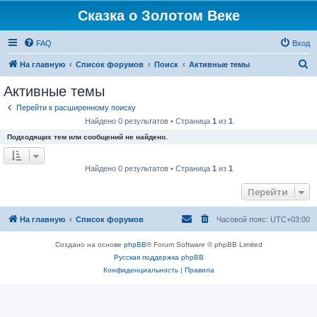
Сказка о Золотом Веке
FAQ
Вход
П
На главную
Список форумов
Поиск
Активные темы
о
Активные темы
и
Перейти к расширенному поиску
с
Найдено 0 результатов • Страница
1
из
1
к
Подходящих тем или сообщений не найдено.
Найдено 0 результатов • Страница
1
из
1
Перейти
На главную
Список форумов
Часовой пояс:
UTC+03:00
Создано на основе
phpBB
® Forum Software © phpBB Limited
Русская поддержка phpBB
Конфиденциальность
|
Правила