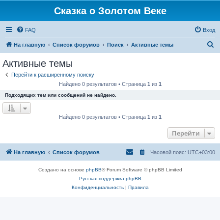
Сказка о Золотом Веке
FAQ
Вход
П
На главную
Список форумов
Поиск
Активные темы
о
Активные темы
и
Перейти к расширенному поиску
с
Найдено 0 результатов • Страница
1
из
1
к
Подходящих тем или сообщений не найдено.
Найдено 0 результатов • Страница
1
из
1
Перейти
На главную
Список форумов
Часовой пояс:
UTC+03:00
Создано на основе
phpBB
® Forum Software © phpBB Limited
Русская поддержка phpBB
Конфиденциальность
|
Правила